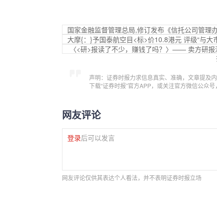
国家金融监督管理总局,修订发布《信托公司管理
大摩{：}予国泰航空目<标>价10.8港元 评级“与大
〈<研>报读了不少，赚钱了吗？〉—— 卖方研报
声明：证券时报力求信息真实、准确，文章提及内
下载“证券时报”官方APP，或关注官方微信公众
网友评论
登录
后可以发言
网友评论仅供其表达个人看法，并不表明证券时报立场